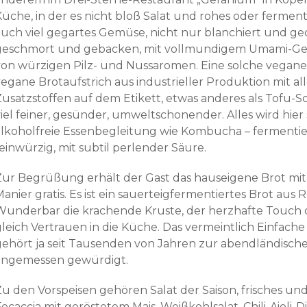
Küche, in der es nicht bloß Salat und rohes oder fermen
auch viel gegartes Gemüse, nicht nur blanchiert und ge
geschmort und gebacken, mit vollmundigem Umami-Ges
von würzigen Pilz- und Nussaromen. Eine solche vegane 
vegane Brotaufstrich aus industrieller Produktion mit
Zusatzstoffen auf dem Etikett, etwas anderes als Tofu-S
viel feiner, gesünder, umweltschonender. Alles wird hier
alkoholfreie Essenbegleitung wie Kombucha – fermentier
einwürzig, mit subtil perlender Säure.
Zur Begrüßung erhält der Gast das hauseigene Brot mit
anier gratis. Es ist ein sauerteigfermentiertes Brot aus
Wunderbar die krachende Kruste, der herzhafte Touch de
gleich Vertrauen in die Küche. Das vermeintlich Einfach
gehört ja seit Tausenden von Jahren zur abendländische
angemessen gewürdigt.
Zu den Vorspeisen gehören Salat der Saison, frisches u
ocaccia mit geröstetem Mais, Weißkohlsalat, Chili-Aioli-