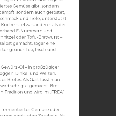
tiertes Gemüse gibt, sondern
dämpft, sondern auch geröstet,
chmack und Tiefe, unterstützt
Küche ist etwas anderes als der
 allerhand E-Nummern und
chnitzel oder Tofu-Bratwurst –
 selbst gemacht, sogar eine
ter grüner Tee, frisch und
 Gewürz-Öl – in großzügiger
 Roggen, Dinkel und Weizen.
s Brotes. Als Gast fasst man
e wird sehr gut gemacht. Brot
n Tradition und wird im „FREA“
nd fermentiertes Gemüse oder
Dip und gerösteten Zwiebeln. Als