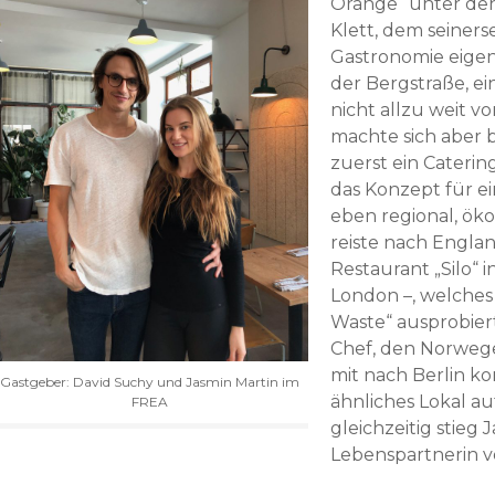
Orange“ unter den
Klett, dem seinerse
Gastronomie eigen i
der Bergstraße, ei
nicht allzu weit v
machte sich aber 
zuerst ein Cateri
das Konzept für e
eben regional, öko
reiste nach Engla
Restaurant „Silo“ i
London –, welches 
Waste“ ausprobiert
Chef, den Norweger
mit nach Berlin k
Gastgeber: David Suchy und Jasmin Martin im
ähnliches Lokal a
FREA
gleichzeitig stieg 
Lebenspartnerin vo