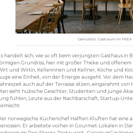
Gemütlich: Gastraum im FREA
s handelt sich, wie so oft beim verjüngten Gasthaus in B
förmigen Grundriss, hier mit großer Theke und offenem
Wirt und Wirtin, Kellerinnen und Kellner, Köche und Kö
Auge eine Einheit, von der Energie ausgeht. Vor dem 
Jahreszeit auch auf der Terrasse sitzen, eingerahmt von
Man sieht hübsche Gesichter, Studenten und junge Aka
jung fühlen, Leute aus der Nachbarschaft, Startup-Unt
gemischt.
Der norwegische Küchenchef Halften Kluften hat eine 
genossen. Er arbeitete vorher in Gourmet-Lokalen in D
anderem im Drei-Sterne-Restaurant „Geranium“ in Kopen