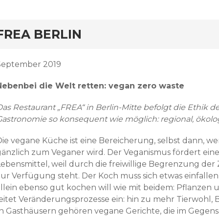
FREA BERLIN
September 2019
Nebenbei die Welt retten: vegan zero waste
Das Restaurant „FREA“ in Berlin-Mitte befolgt die Ethik 
Gastronomie so konsequent wie möglich: regional, ökolo
Die vegane Küche ist eine Bereicherung, selbst dann, we
gänzlich zum Veganer wird. Der Veganismus fördert e
Lebensmittel, weil durch die freiwillige Begrenzung der 
zur Verfügung steht. Der Koch muss sich etwas einfallen
allein ebenso gut kochen will wie mit beidem: Pflanzen 
leitet Veränderungsprozesse ein: hin zu mehr Tierwohl, B
In Gasthäusern gehören vegane Gerichte, die im Gegens