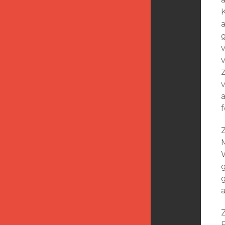
f
M
F