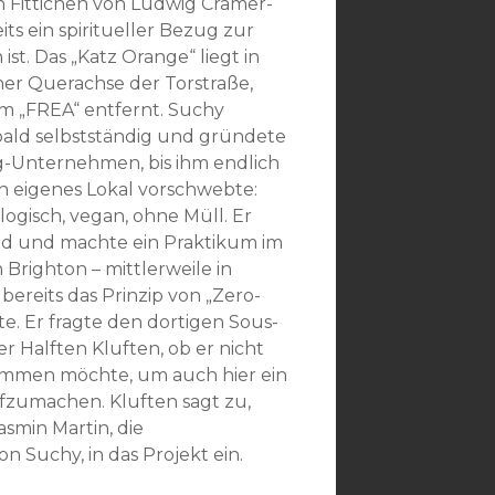
 Fittichen von Ludwig Cramer-
its ein spiritueller Bezug zur
st. Das „Katz Orange“ liegt in
ner Querachse der Torstraße,
om „FREA“ entfernt. Suchy
bald selbstständig und gründete
ng-Unternehmen, bis ihm endlich
in eigenes Lokal vorschwebte:
logisch, vegan, ohne Müll. Er
nd und machte ein Praktikum im
n Brighton – mittlerweile in
bereits das Prinzip von „Zero-
e. Er fragte den dortigen Sous-
 Halften Kluften, ob er nicht
ommen möchte, um auch hier ein
ufzumachen. Kluften sagt zu,
Jasmin Martin, die
n Suchy, in das Projekt ein.