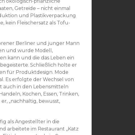
ich ökologisch-pflanzliche
aaten, Getreide – nicht einmal
roduktion und Plastikverpackung
e, kein Fleischersatz als Tofu-
borener Berliner und junger Mann
ssen und wurde Modell,
gen kann und die das Leben ein
egeisterte. Schließlich holte er
ten für Produktdesign. Mode
al. Es erfolgte der Wechsel von
t auch in den Lebensmitteln
ndeln, Kochen, Essen, Trinken,
er, „nachhaltig, bewusst,
ig als Angestellter in die
nd arbeitete im Restaurant „Katz