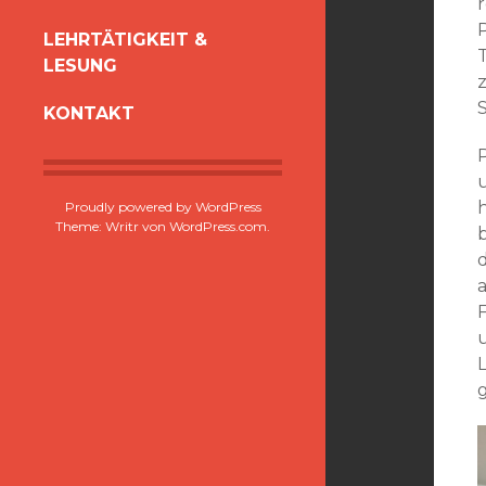
r
P
LEHRTÄTIGKEIT &
LESUNG
z
S
KONTAKT
Proudly powered by WordPress
Theme: Writr von
WordPress.com
.
b