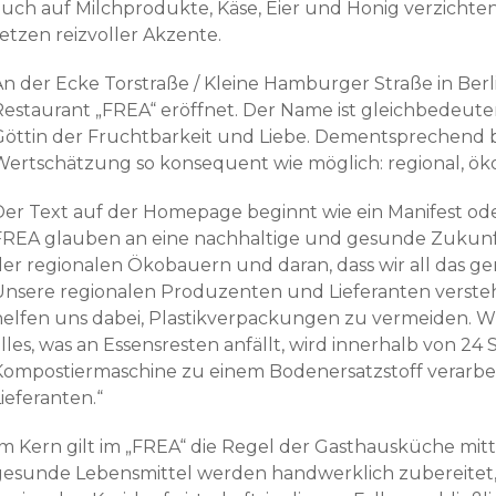
auch auf Milchprodukte, Käse, Eier und Honig verzichte
etzen reizvoller Akzente.
An der Ecke Torstraße / Kleine Hamburger Straße in Ber
Restaurant „FREA“ eröffnet. Der Name ist gleichbedeute
Göttin der Fruchtbarkeit und Liebe. Dementsprechend be
Wertschätzung so konsequent wie möglich: regional, öko
Der Text auf der Homepage beginnt wie ein Manifest od
FREA glauben an eine nachhaltige und gesunde Zukunft 
der regionalen Ökobauern und daran, dass wir all das g
Unsere regionalen Produzenten und Lieferanten verste
helfen uns dabei, Plastikverpackungen zu vermeiden. Wi
lles, was an Essensresten anfällt, wird innerhalb von 24
Kompostiermaschine zu einem Bodenersatzstoff verarbe
ieferanten.“
m Kern gilt im „FREA“ die Regel der Gasthausküche mittle
gesunde Lebensmittel werden handwerklich zubereitet,