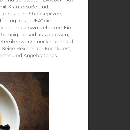
mit Kräutersoße und
gerösteten Shiitakepilzen,
öffnung des „FREA“ die
d Petersilienwurzelpüree. Ein
m Champignonsud ausgegossen,
 Petersilienwurzelnocke, obenauf
 Keine Hexerei der Kochkunst,
bfestes und Angebratenes –