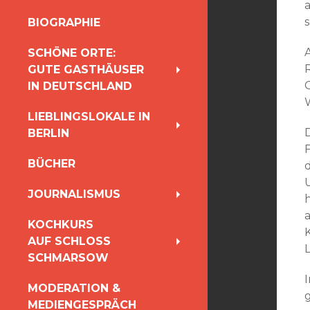
INHALT
s
BIOGRAPHIE
SPRINGEN
SCHÖNE ORTE:
GUTE GASTHÄUSER
IN DEUTSCHLAND
LIEBLINGSLOKALE IN
BERLIN
BÜCHER
JOURNALISMUS
a
KOCHKURS
AUF SCHLOSS
L
SCHMARSOW
I
MODERATION &
MEDIENGESPRÄCH