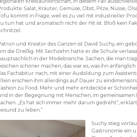
egionalen Kreislaufwirtschaft, in diesem Fall ausschließl
rodukte: Salat, Kräuter, Gemüse, Obst, Pilze, Nüsse, Öls
Tofu kommt in Frage, weil es zu viel mit industrieller P
u tun hat und aromatisch nicht der Hit ist. Bloß kein Fak
chnitzel.
Patron und Kreator des Ganzen ist David Suchy, ein ge
um die Dreißig. Mit Sechzehn hatte er die Schule verla
hauptsächlich in der Modebranche. Sachen, die man tra
isschen schöner machen, das war es, was ihn anfänglich b
das Fachabitur nach, mit einer Ausbildung zum Assisten
allein erschien ihm allerdings auf Dauer zu eindimension
Fashion zu Food. Mehr und mehr entdeckte er Schönhei
und in der Begegnung mit Menschen, im gemeinsamen Ha
Lachen. „Es hat sich immer mehr darum gedreht“, erklärt 
gesund zu leben.“
Suchy stieg vorläuf
Gastronomie ein u