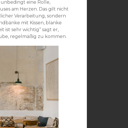
 unbedingt eine Rolle,
ses am Herzen. Das gilt nicht
licher Verarbeitung, sondern
ndbänke mit Kissen, blanke
 ist sehr wichtig“ sagt er,
laube, regelmäßig zu kommen.