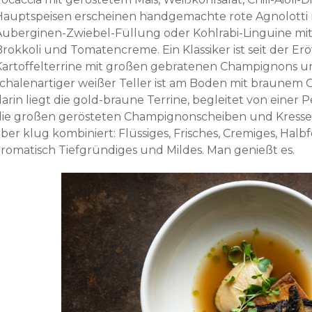
Hauptspeisen erscheinen handgemachte rote Agnolotti 
Auberginen-Zwiebel-Füllung oder Kohlrabi-Linguine mit 
Brokkoli und Tomatencreme. Ein Klassiker ist seit der Er
Kartoffelterrine mit großen gebratenen Champignons un
schalenartiger weißer Teller ist am Boden mit braune
darin liegt die gold-braune Terrine, begleitet von einer
die großen gerösteten Champignonscheiben und Kresse.
aber klug kombiniert: Flüssiges, Frisches, Cremiges, Hal
aromatisch Tiefgründiges und Mildes. Man genießt es.