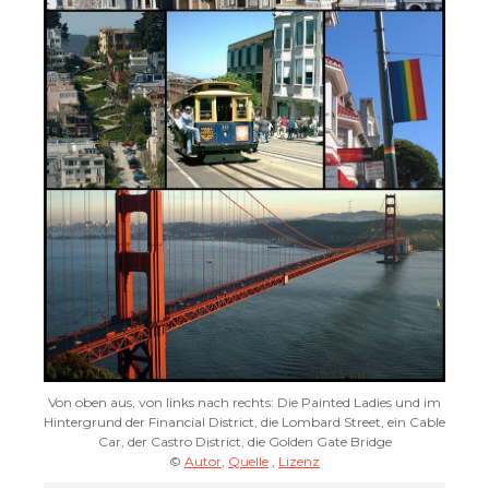
Von oben aus, von links nach rechts: Die Painted Ladies und im
Hintergrund der Financial District, die Lombard Street, ein Cable
Car, der Castro District, die Golden Gate Bridge
©
Autor
,
Quelle
,
Lizenz