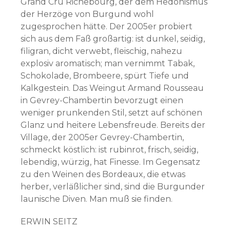
Grand Cru Richebourg, der dem Hedonismus
der Herzöge von Burgund wohl
zugesprochen hätte. Der 2005er probiert
sich aus dem Faß großartig: ist dunkel, seidig,
filigran, dicht verwebt, fleischig, nahezu
explosiv aromatisch; man vernimmt Tabak,
Schokolade, Brombeere, spürt Tiefe und
Kalkgestein. Das Weingut Armand Rousseau
in Gevrey-Chambertin bevorzugt einen
weniger prunkenden Stil, setzt auf schönen
Glanz und heitere Lebensfreude. Bereits der
Village, der 2005er Gevrey-Chambertin,
schmeckt köstlich: ist rubinrot, frisch, seidig,
lebendig, würzig, hat Finesse. Im Gegensatz
zu den Weinen des Bordeaux, die etwas
herber, verläßlicher sind, sind die Burgunder
launische Diven. Man muß sie finden.
ERWIN SEITZ