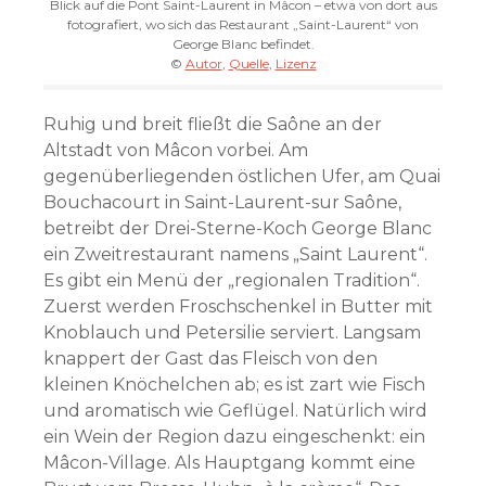
Blick auf die Pont Saint-Laurent in Mâcon – etwa von dort aus
fotografiert, wo sich das Restaurant „Saint-Laurent“ von
George Blanc befindet.
©
Autor
,
Quelle
,
Lizenz
Ruhig und breit fließt die Saône an der
Altstadt von Mâcon vorbei. Am
gegenüberliegenden östlichen Ufer, am Quai
Bouchacourt in Saint-Laurent-sur Saône,
betreibt der Drei-Sterne-Koch George Blanc
ein Zweitrestaurant namens „Saint Laurent“.
Es gibt ein Menü der „regionalen Tradition“.
Zuerst werden Froschschenkel in Butter mit
Knoblauch und Petersilie serviert. Langsam
knappert der Gast das Fleisch von den
kleinen Knöchelchen ab; es ist zart wie Fisch
und aromatisch wie Geflügel. Natürlich wird
ein Wein der Region dazu eingeschenkt: ein
Mâcon-Village. Als Hauptgang kommt eine