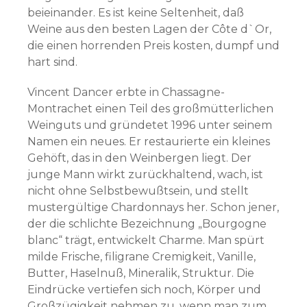
beieinander. Es ist keine Seltenheit, daß
Weine aus den besten Lagen der Côte d`Or,
die einen horrenden Preis kosten, dumpf und
hart sind.
Vincent Dancer erbte in Chassagne-
Montrachet einen Teil des großmütterlichen
Weinguts und gründetet 1996 unter seinem
Namen ein neues. Er restaurierte ein kleines
Gehöft, das in den Weinbergen liegt. Der
junge Mann wirkt zurückhaltend, wach, ist
nicht ohne Selbstbewußtsein, und stellt
mustergültige Chardonnays her. Schon jener,
der die schlichte Bezeichnung „Bourgogne
blanc“ trägt, entwickelt Charme. Man spürt
milde Frische, filigrane Cremigkeit, Vanille,
Butter, Haselnuß, Mineralik, Struktur. Die
Eindrücke vertiefen sich noch, Körper und
Großzügigkeit nehmen zu, wenn man zum