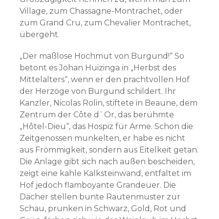
Village, zum Chassagne-Montrachet, oder
zum Grand Cru, zum Chevalier Montrachet,
übergeht.
„Der maßlose Hochmut von Burgund!“ So
betont es Johan Huizinga in „Herbst des
Mittelalters“, wenn er den prachtvollen Hof
der Herzöge von Burgund schildert. Ihr
Kanzler, Nicolas Rolin, stiftete in Beaune, dem
Zentrum der Côte d`Or, das berühmte
„Hôtel-Dieu“, das Hospiz für Arme. Schon die
Zeitgenossen munkelten, er habe es nicht
aus Frömmigkeit, sondern aus Eitelkeit getan.
Die Anlage gibt sich nach außen bescheiden,
zeigt eine kahle Kalksteinwand, entfaltet im
Hof jedoch flamboyante Grandeuer. Die
Dächer stellen bunte Rautenmuster zur
Schau, prunken in Schwarz, Gold, Rot und