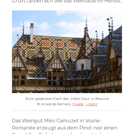
Grün, färben sich wie das Weinlaub im Herbst.
Bunt gedecktes Dach des „Hôtel Dieu“ in Beaune
©
Anaid de Remerk
,
Quelle
,
Lizenz
Das Weingut Méo-Camuzet in Vosne-
Romanée erzeugt aus dem Pinot noir einen