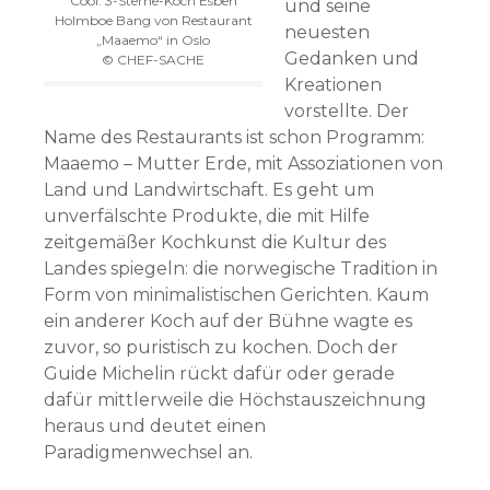
Cool: 3-Sterne-Koch Esben
und seine
Holmboe Bang von Restaurant
neuesten
„Maaemo“ in Oslo
Gedanken und
© CHEF-SACHE
Kreationen
vorstellte. Der
Name des Restaurants ist schon Programm:
Maaemo – Mutter Erde, mit Assoziationen von
Land und Landwirtschaft. Es geht um
unverfälschte Produkte, die mit Hilfe
zeitgemäßer Kochkunst die Kultur des
Landes spiegeln: die norwegische Tradition in
Form von minimalistischen Gerichten. Kaum
ein anderer Koch auf der Bühne wagte es
zuvor, so puristisch zu kochen. Doch der
Guide Michelin rückt dafür oder gerade
dafür mittlerweile die Höchstauszeichnung
heraus und deutet einen
Paradigmenwechsel an.