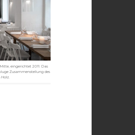
itte, eingerichtet 2011. Das
t; kluge Zusammenstellung des
 Holz.