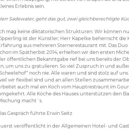
leines Erlebnis sein.
Herr Sadewater, geht das gut, zwei gleichberechtigte 
Ich mag keine diktatorischen Strukturen. Wir können nu
Zipperling ist der Künstler; Herr Kapelke beherrscht die
Erfahrung aus mehreren Sternerestaurant mit. Das Duo ha
schon im Spätherbst 2014, erhielten wir den ersten Mich
der öffentlichen Bekanntgabe rief bei uns bereits der 
an, um uns zu gratulieren. So viel Zuspruch in und auße
„Scheelehof“ noch nie. Alle waren und sind stolz auf uns
weil wir flexibel sind und an allen Stellen zusammenarbe
arbeitet auch mal ein Koch vom Hauptrestraunt im Gou
umgekehrt. Alle Köche des Hauses unterstützen den Ban
Mischung macht´s.
Das Gespräch führte Erwin Seitz
zuerst veröffentlicht in der Allgemeinen Hotel- und Ga