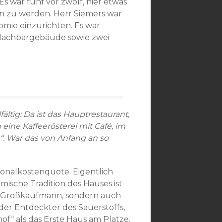
s war fünf vor zwölf, hier etwas
n zu werden. Herr Siemers war
nomie einzurichten. Es war
 Nachbargebäude sowie zwei
ältig: Da ist das Hauptrestaurant,
eine Kaffeerösterei mit Café, im
“. War das von Anfang an so
nalkostenquote. Eigentlich
mische Tradition des Hauses ist
ur Großkaufmann, sondern auch
der Entdeckter des Sauerstoffs,
f“ als das Erste Haus am Platze.