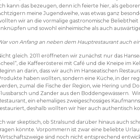
Ich kann das bezeugen, denn ich feierte hier, als gebore
Achtzigern meine Jugendweihe, was etwas ganz besonde
wollten wir an die vormalige gastronomische Beliebtheit
anknüpfen und sowohl einheimische als auch auswärtig
War von Anfang an neben dem Hauptrestaurant auch ein
Nicht gleich. 2011 eröffneten wir zunächst nur das Hans
cheel“, die Kaffeerösterei mit Café und die Kneipe im Ke
Beginn an darin, dass wir auch im Hanseatischen Restau
Produkte haben wollten, sondern eine Küche, in der regi
werden, zumal die Fische der Region, wie Hering und Do
Flussbarsch und Zander aus den Boddengewässern. Wir
Restaurant, ein ehemaliges zweigeschossiges Kaufmanns
restauriert, deshalb wollten wir hier auch authentisch k
Ich war skeptisch, ob Stralsund darüber hinaus auch sc
tragen könnte. Vorpommern ist zwar eine beliebte Urlau
Wirtschaftszweige sind noch nicht entsprechend entwick