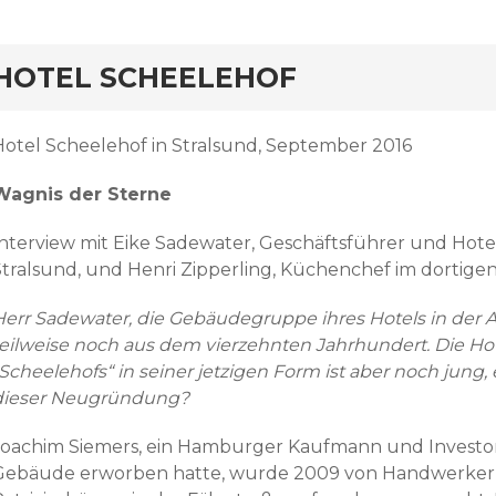
HOTEL SCHEELEHOF
Hotel Scheelehof in Stralsund, September 2016
Wagnis der Sterne
Interview mit Eike Sadewater, Geschäftsführer und Hotel
Stralsund, und Henri Zipperling, Küchenchef im dortige
Herr Sadewater, die Gebäudegruppe ihres Hotels in der A
teilweise noch aus dem vierzehnten Jahrhundert. Die Ho
Scheelehofs“ in seiner jetzigen Form ist aber noch jung, 
dieser Neugründung?
Joachim Siemers, ein Hamburger Kaufmann und Investor, 
Gebäude erworben hatte, wurde 2009 von Handwerkern