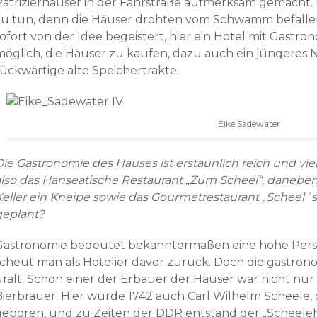
Patrizierhäuser in der Fährstraße aufmerksam gemacht. E
zu tun, denn die Häuser drohten vom Schwamm befalle
ofort von der Idee begeistert, hier ein Hotel mit Gastro
möglich, die Häuser zu kaufen, dazu auch ein jüngeres
rückwärtige alte Speichertrakte.
Eike Sadewater
ie Gastronomie des Hauses ist erstaunlich reich und vielf
also das Hanseatische Restaurant „Zum Scheel“, daneben 
Keller ein Kneipe sowie das Gourmetrestaurant „Scheel´s
geplant?
Gastronomie bedeutet bekanntermaßen eine hohe Perso
scheut man als Hotelier davor zurück. Doch die gastrono
uralt. Schon einer der Erbauer der Häuser war nicht n
Bierbrauer. Hier wurde 1742 auch Carl Wilhelm Scheele, 
geboren, und zu Zeiten der DDR entstand der „Scheeleho