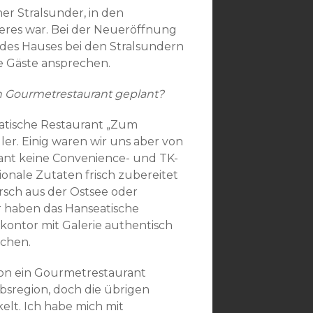
ner Stralsunder, in den
res war. Bei der Neueröffnung
 des Hauses bei den Stralsundern
e Gäste ansprechen.
 Gourmetrestaurant geplant?
eatische Restaurant „Zum
ller. Einig waren wir uns aber von
rant keine Convenience- und TK-
onale Zutaten frisch zubereitet
rsch aus der Ostsee oder
 haben das Hanseatische
kontor mit Galerie authentisch
ochen.
hon ein Gourmetrestaurant
bsregion, doch die übrigen
elt. Ich habe mich mit