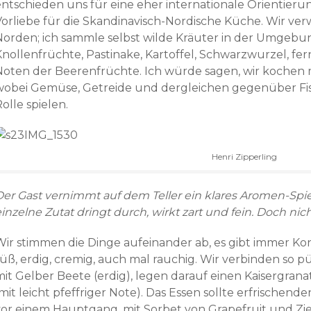
entschieden uns für eine eher internationale Orientieru
Vorliebe für die Skandinavisch-Nordische Küche. Wir v
Norden; ich sammle selbst wilde Kräuter in der Umgeb
Knollenfrüchte, Pastinake, Kartoffel, Schwarzwurzel, fer
Noten der Beerenfrüchte. Ich würde sagen, wir kochen mo
wobei Gemüse, Getreide und dergleichen gegenüber Fis
olle spielen.
Henri Zipperling
er Gast vernimmt auf dem Teller ein klares Aromen-Spiel,
inzelne Zutat dringt durch, wirkt zart und fein. Doch nicht
ir stimmen die Dinge aufeinander ab, es gibt immer Kontra
üß, erdig, cremig, auch mal rauchig. Wir verbinden so pü
mit Gelber Beete (erdig), legen darauf einen Kaisergrana
mit leicht pfeffriger Note). Das Essen sollte erfrischen
vor einem Hauptgang, mit Sorbet von Grapefruit und Zie