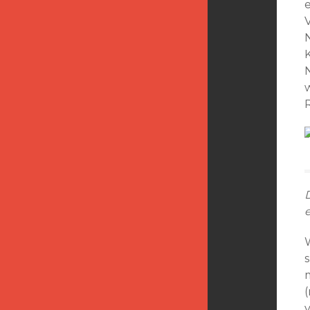
R
D
e
W
s
(