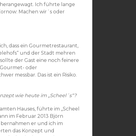
herangewagt. Ich führte lange
ornow: Machen wir´s oder
lich, dass ein Gourmetrestaurant,
elehofs“ und der Stadt mehren
llte der Gast eine noch feinere
n Gourmet- oder
chwer messbar. Das ist ein Risiko.
onzept wie heute im „Scheel´s“?
samten Hauses, führte im „Scheel
dann im Februar 2013 Björn
übernahmen er und ich im
derten das Konzept und