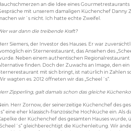
Bauchschmerzen an die Idee eines Gourmetrestaurants 
Gespräche mit unserem damaligen Küchenchef Danny Z
machen wir´s nicht. Ich hatte echte Zweifel.
Wer war dann die treibende Kraft?
Herr Siemers, der Investor des Hauses. Er war zuversicht
womöglich ein Sternerestaurant, das Ansehen des „Sche
würde. Neben einem authentischen Regionalrestaurant so
Alternative finden. Doch der Zuwachs an Image, den ei
ternerestaurant mit sich bringt, ist natürlich in Zahlen s
ir wagten es. 2012 öffneten wir das „Scheel´s“.
Herr Zipperling, galt damals schon das gleiche Küchenk
Nein. Herr Zornow, der seinerzeitige Küchenchef des ge
´s“ eine eher klassisch-französische Hochküche ein. Als 
Kapelke der Küchenchef des gesamten Hauses wurde, 
„Scheel´s“ gleichberechtigt die Küchenleitung. Wir än