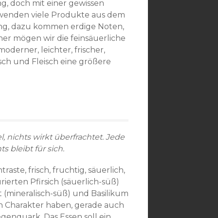
ng, doch mit einer gewissen
erwenden viele Produkte aus dem
ung, dazu kommen erdige Noten,
ner mögen wir die feinsäuerliche
derner, leichter, frischer,
ch und Fleisch eine größere
 nichts wirkt überfrachtet. Jede
s bleibt für sich.
ste, frisch, fruchtig, säuerlich,
rierten Pfirsich (säuerlich-süß)
t (mineralisch-süß) und Basilikum
den Charakter haben, gerade auch
genquark. Das Essen soll ein