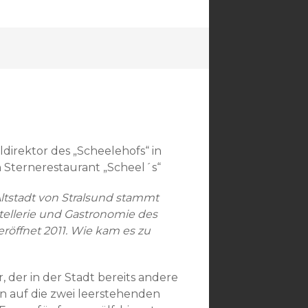
direktor des „Scheelehofs“ in
n Sternerestaurant „Scheel´s“
ltstadt von Stralsund stammt
tellerie und Gastronomie des
eröffnet 2011. Wie kam es zu
der in der Stadt bereits andere
 auf die zwei leerstehenden