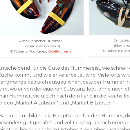
Europäis
Amerikanischer Hummer
(Homaru
(Homarus americanus)
© Roberto Rodr
© Roberto Rodríguez,
Quelle
,
Lizenz
Entscheidend für die Güte des Hummers ist, wie schnell
Küche kommt und wie er verarbeitet wird. Vielerorts wi
Fangmenge dadurch ausgeglichen, dass der Hummer in
wird, wo er von der eigenen Substanz lebt, ohne noch e
man Hummer, die gleich nach dem Fang in die Küche k
folgen „Market A Lobster“ und „Market B Lobster“.
ai, Juni, Juli bilden die Hauptsaison für den Hummer; die 
besonders gut genährt und vollfleischig; danach erneu
leicht ab, bevor sie sich im Oktober, November, Dezemb