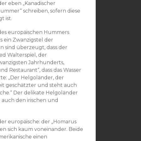
oder eben „Kanadischer
ummer“ schreiben, sofern diese
 ist.
des europäischen Hummers
s ein Zwanzigstel der
 sind überzeugt, dass der
d Walterspiel, der
wanzigsten Jahrhunderts,
nd Restaurant“, dass das Wasser
te: „Der Helgoländer, der
t geschätzter und steht auch
sche.“ Der delikate Helgoländer
 auch den irischen und
der europäische: der „Homarus
en sich kaum voneinander. Beide
merikanische einen