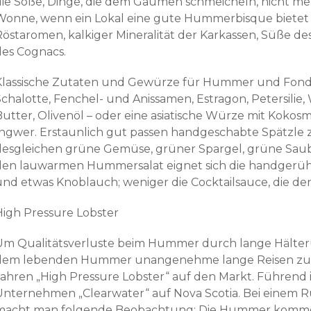
die Soße, Dinge, die dem Gaumen schmeicheln, nicht meh
Wonne, wenn ein Lokal eine gute Hummerbisque bietet 
Röstaromen, kalkiger Mineralität der Karkassen, Süße 
des Cognacs.
Klassische Zutaten und Gewürze für Hummer und Fond s
Schalotte, Fenchel- und Anissamen, Estragon, Petersilie,
Butter, Olivenöl – oder eine asiatische Würze mit Kokosm
Ingwer. Erstaunlich gut passen handgeschabte Spätzl
desgleichen grüne Gemüse, grüner Spargel, grüne Saub
den lauwarmen Hummersalat eignet sich die handgerühr
und etwas Knoblauch; weniger die Cocktailsauce, die 
High Pressure Lobster
Um Qualitätsverluste beim Hummer durch lange Hälte
dem lebenden Hummer unangenehme lange Reisen zu er
Jahren „High Pressure Lobster“ auf den Markt. Führend 
Unternehmen „Clearwater“ auf Nova Scotia. Bei einem 
macht man folgende Beobachtung: Die Hummer kommen 