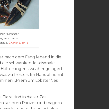
cher Hummer
s gammarus)
íguez,
Quelle
,
Lizenz
 er nach dem Fang lebend in die
rd die schwankende saisonale
 Hälterungen zwischengelagert
twas zu fressen. Im Handel nennt
ommen, „Premium Lobster“, es
Tiere sind in dieser Zeit
ern sie ihren Panzer und magern
er wieder etwas davon erholen.