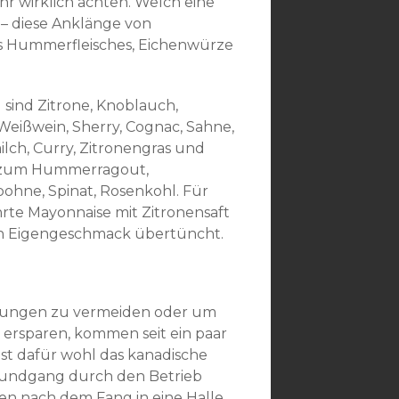
r wirklich achten. Welch eine
– diese Anklänge von
des Hummerfleisches, Eichenwürze
ind Zitrone, Knoblauch,
 Weißwein, Sherry, Cognac, Sahne,
ilch, Curry, Zitronengras und
e zum Hummerragout,
ohne, Spinat, Rosenkohl. Für
te Mayonnaise mit Zitronensaft
den Eigengeschmack übertüncht.
rungen zu vermeiden oder um
sparen, kommen seit ein paar
ist dafür wohl das kanadische
Rundgang durch den Betrieb
nach dem Fang in eine Halle,