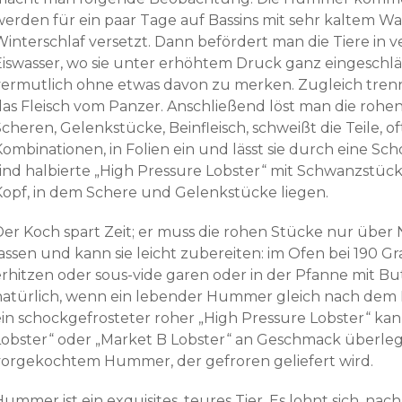
werden für ein paar Tage auf Bassins mit sehr kaltem Was
Winterschlaf versetzt. Dann befördert man die Tiere in 
Eiswasser, wo sie unter erhöhtem Druck ganz eingeschl
vermutlich ohne etwas davon zu merken. Zugleich tren
das Fleisch vom Panzer. Anschließend löst man die ro
cheren, Gelenkstücke, Beinfleisch, schweißt die Teile, o
ombinationen, in Folien ein und lässt sie durch eine Sch
sind halbierte „High Pressure Lobster“ mit Schwanzstück
Kopf, in dem Schere und Gelenkstücke liegen.
Der Koch spart Zeit; er muss die rohen Stücke nur über 
lassen und kann sie leicht zubereiten: im Ofen bei 190 G
erhitzen oder sous-vide garen oder in der Pfanne mit But
natürlich, wenn ein lebender Hummer gleich nach dem 
ein schockgefrosteter roher „High Pressure Lobster“ k
Lobster“ oder „Market B Lobster“ an Geschmack überlege
vorgekochtem Hummer, der gefroren geliefert wird.
ummer ist ein exquisites, teures Tier. Es lohnt sich, na