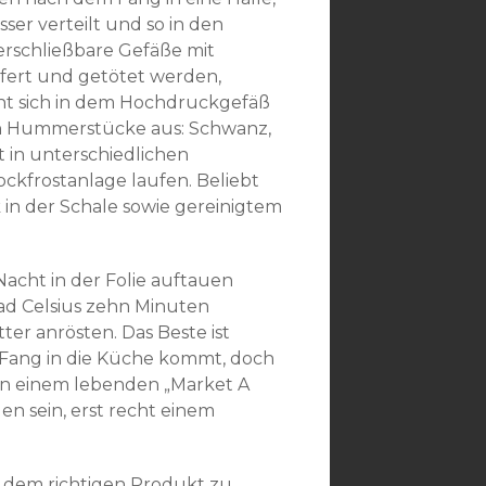
ser verteilt und so in den
verschließbare Gefäße mit
äfert und getötet werden,
nt sich in dem Hochdruckgefäß
hen Hummerstücke aus: Schwanz,
ft in unterschiedlichen
ockfrostanlage laufen. Beliebt
 in der Schale sowie gereinigtem
Nacht in der Folie auftauen
rad Celsius zehn Minuten
ter anrösten. Das Beste ist
Fang in die Küche kommt, doch
ann einem lebenden „Market A
n sein, erst recht einem
ch dem richtigen Produkt zu