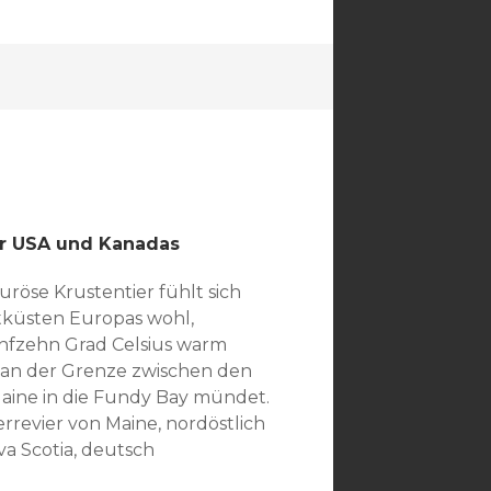
ße
r USA und Kanadas
röse Krustentier fühlt sich
tküsten Europas wohl,
ünfzehn Grad Celsius warm
 an der Grenze zwischen den
Maine in die Fundy Bay mündet.
revier von Maine, nordöstlich
a Scotia, deutsch