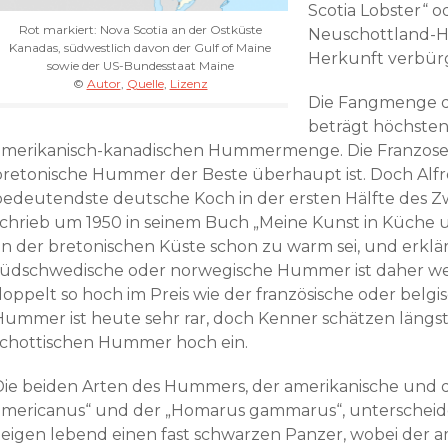
Scotia Lobster“ 
Rot markiert: Nova Scotia an der Ostküste
Neuschottland-H
Kanadas, südwestlich davon der Gulf of Maine
Herkunft verbürgt
sowie der US-Bundesstaat Maine
©
Autor
,
Quelle
,
Lizenz
Die Fangmenge 
beträgt höchsten
amerikanisch-kanadischen Hummermenge. Die Franzosen
bretonische Hummer der Beste überhaupt ist. Doch Alfre
bedeutendste deutsche Koch in der ersten Hälfte des Z
schrieb um 1950 in seinem Buch „Meine Kunst in Küche u
an der bretonischen Küste schon zu warm sei, und erklär
südschwedische oder norwegische Hummer ist daher wei
doppelt so hoch im Preis wie der französische oder belgi
Hummer ist heute sehr rar, doch Kenner schätzen längst
schottischen Hummer hoch ein.
Die beiden Arten des Hummers, der amerikanische und 
americanus“ und der „Homarus gammarus“, unterscheid
zeigen lebend einen fast schwarzen Panzer, wobei der a