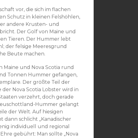
chaft vor, die sich im flachen
en Schutz in kleinen Felshöhlen,
 er andere Krusten- und
fbricht. Der Golf von Maine und
hen Tieren. Der Hummer lebt
hl; der felsige Meeresgrund
iche Beute machen.
in Maine und Nova Scotia rund
end Tonnen Hummer gefangen,
xemplare. Der größte Teil der
 der Nova Scotia Lobster wird in
Staaten verzehrt, doch gerade
Neuschottland-Hummer gelangt
ile der Welt. Auf hiesigen
ht dann schlicht „Kanadischer
ig individuell und regional
 Ehre gebührt: Man sollte „Nova