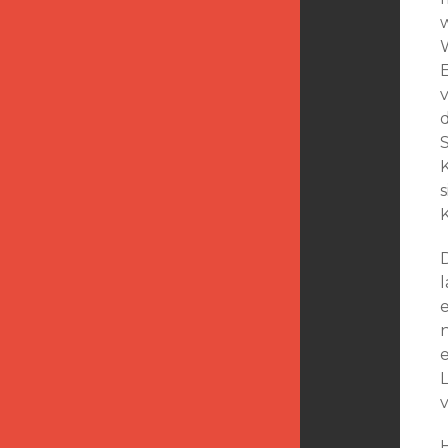
S
K
H