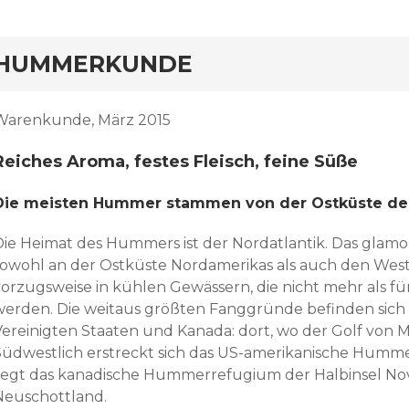
HUMMERKUNDE
Warenkunde, März 2015
Reiches Aroma, festes Fleisch, feine Sü
Die meisten Hummer stammen von der Ostküste de
Die Heimat des Hummers ist der Nordatlantik. Das glamou
sowohl an der Ostküste Nordamerikas als auch den Wes
vorzugsweise in kühlen Gewässern, die nicht mehr als f
werden. Die weitaus größten Fanggründe befinden sich
Vereinigten Staaten und Kanada: dort, wo der Golf von 
Südwestlich erstreckt sich das US-amerikanische Hummer
liegt das kanadische Hummerrefugium der Halbinsel Nov
Neuschottland.