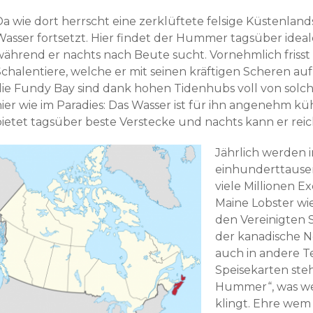
a wie dort herrscht eine zerklüftete felsige Küstenlands
Wasser fortsetzt. Hier findet der Hummer tagsüber ideal
während er nachts nach Beute sucht. Vornehmlich frisst
Schalentiere, welche er mit seinen kräftigen Scheren au
die Fundy Bay sind dank hohen Tidenhubs voll von solc
hier wie im Paradies: Das Wasser ist für ihn angenehm kü
bietet tagsüber beste Verstecke und nachts kann er re
Jährlich werden 
einhunderttaus
viele Millionen E
Maine Lobster wie
den Vereinigten 
der kanadische 
auch in andere Te
Speisekarten ste
Hummer“, was wen
klingt. Ehre wem