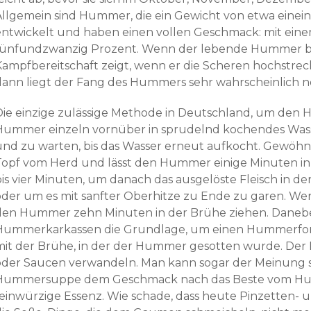
Allgemein sind Hummer, die ein Gewicht von etwa einein
entwickelt und haben einen vollen Geschmack: mit einem
fünfundzwanzig Prozent. Wenn der lebende Hummer be
Kampfbereitschaft zeigt, wenn er die Scheren hochstre
dann liegt der Fang des Hummers sehr wahrscheinlich n
Die einzige zulässige Methode in Deutschland, um den H
Hummer einzeln vornüber in sprudelnd kochendes Wasse
und zu warten, bis das Wasser erneut aufkocht. Gewöh
Topf vom Herd und lässt den Hummer einige Minuten in 
bis vier Minuten, um danach das ausgelöste Fleisch in d
oder um es mit sanfter Oberhitze zu Ende zu garen. Wer
den Hummer zehn Minuten in der Brühe ziehen. Danebe
Hummerkarkassen die Grundlage, um einen Hummerfon
mit der Brühe, in der der Hummer gesotten wurde. Der 
oder Saucen verwandeln. Man kann sogar der Meinung sein
Hummersuppe dem Geschmack nach das Beste vom Humm
feinwürzige Essenz. Wie schade, dass heute Pinzetten-