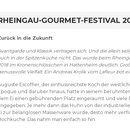
RHEINGAU-GOURMET-FESTIVAL 2
Zurück in die Zukunft
Avantgarde und Klassik vertragen sich. Und die allein s
auch in der Spitzenküche nicht. Das wurde beim Rhein
2018 im Kronenschlösschen in Hattenheim deutlich. Groß
genussvolle Vielfalt. Ein Andreas Krolik vom Lafleur bot
Auguste Escoffier, der einflussreichste Koch der westlic
Époque und darüber hinaus, hatte in seinem berühmte
dem Ei einen gebührenden Platz eingeräumt und viele R
angegeben. Je mehr dann das Huhn von der industriellen
Ei zur belanglosen Massenware wurde, desto mehr verflüc
Hochküche. Das nahm man einfach so hin.