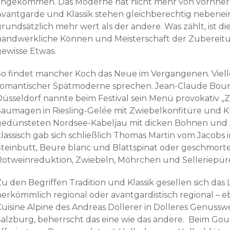
angekommen. Das Moderne hat nicht mehr von vornherei
Avantgarde und Klassik stehen gleichberechtig nebeneina
rundsätzlich mehr wert als der andere. Was zählt, ist di
handwerkliche Können und Meisterschaft der Zubereitun
gewisse Etwas.
So findet mancher Koch das Neue im Vergangenen. Viel
romantischer Spätmoderne sprechen. Jean-Claude Bourg
Düsseldorf nannte beim Festival sein Menü provokativ „Z
Saumagen in Riesling-Gelée mit Zwiebelkonfitüre und
gedünsteten Nordsee-Kabeljau mit dicken Bohnen und A
klassisch gab sich schließlich Thomas Martin vom Jacob
Steinbutt, Beure blanc und Blattspinat oder geschmort
Rotweinreduktion, Zwiebeln, Möhrchen und Selleriepüree 
Zu den Begriffen Tradition und Klassik gesellen sich das
herkömmlich regional oder avantgardistisch regional – e
Cuisine Alpine des Andreas Döllerer in Dölleres Genusswe
Salzburg, beherrscht das eine wie das andere. Beim Gou