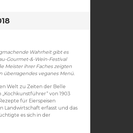
018
eligmachende Wahrheit gibt es
gau-Gourmet-&-Wein-Festival
e Meister ihrer Faches zeigten
 ein überragendes veganes Menü.
hen Welt zu Zeiten der Belle
n „Kochkunstführer“ von 1903
ezepte für Eierspeisen
 Landwirtschaft erfasst und das
htigte es sich in der