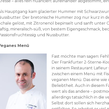
resse – alles fein nuanciert aufeinander abgestimmt, ein
Als Hauptgang kam glacierter Hummer mit Schwarzwurz
Nussbutter. Der bretonische Hummer zog nur kurz in d
Schale gelöst, mit Zitronenöl bepinselt und sanft unter
saftig, mineralisch-süß, von bestem Eigengeschmack, be
Passionsfruchtessig und Nussbutter.
Veganes Menü
Fast möchte man sagen: Fehl
Der Frankfurter 2-Sterne-Koc
in seinem Restaurant Lafleur
zwischen einem Menü mit Fis
veganen Menü. Das eine wie d
Beliebtheit. Auch in diesem Fal
wert als das andere – postmod
allerdings tatsächlich in die
Selbst dort sollen sich herz
entfalten. So arbeitet er vie