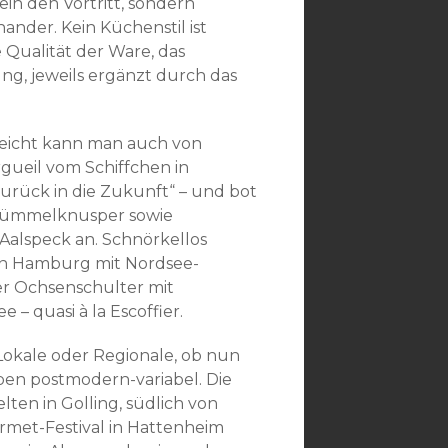
n den Vortritt, sondern
nder. Kein Küchenstil ist
e Qualität der Ware, das
g, jeweils ergänzt durch das
leicht kann man auch von
ueil vom Schiffchen in
urück in die Zukunft“ – und bot
 Kümmelknusper sowie
alspeck an. Schnörkellos
s in Hamburg mit Nordsee-
er Ochsenschulter mit
– quasi à la Escoffier.
 Lokale oder Regionale, ob nun
ben postmodern-variabel. Die
lten in Golling, südlich von
rmet-Festival in Hattenheim