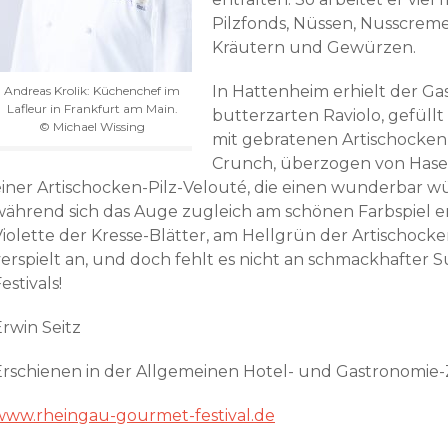
Pilzfonds, Nüssen, Nusscreme
Kräutern und Gewürzen.
In Hattenheim erhielt der Ga
Andreas Krolik: Küchenchef im
Lafleur in Frankfurt am Main.
butterzarten Raviolo, gefül
© Michael Wissing
mit gebratenen Artischocken,
Crunch, überzogen von Hase
einer Artischocken-Pilz-Velouté, die einen wunderbar wü
während sich das Auge zugleich am schönen Farbspiel 
Violette der Kresse-Blätter, am Hellgrün der Artischocke
verspielt an, und doch fehlt es nicht an schmackhafter
estivals!
Erwin Seitz
Erschienen in der Allgemeinen Hotel- und Gastronomie
www.rheingau-gourmet-festival.de