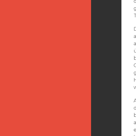
D
a
g
a