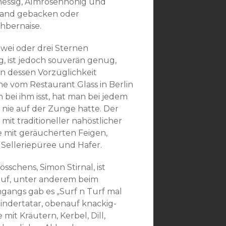
enessig, Almrosenhonig und
rsand gebacken oder
hbernaise.
zwei oder drei Sternen
g, ist jedoch souverän genug,
n dessen Vorzüglichkeit
he vom Restaurant Glass in Berlin
ei ihm isst, hat man bei jedem
 nie auf der Zunge hatte. Der
mit traditioneller nahöstlicher
te mit geräucherten Feigen,
Selleriepüree und Hafer.
chens, Simon Stirnal, ist
 auf, unter anderem beim
gangs gab es „Surf n Turf mal
 Rindertatar, obenauf knackig-
it Kräutern, Kerbel, Dill,