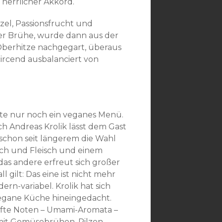
 herrlicher Akkord.
el, Passionsfrucht und
er Brühe, wurde dann aus der
 Oberhitze nachgegart, überaus
circend ausbalanciert von
te nur noch ein veganes Menü.
h Andreas Krolik lässt dem Gast
 schon seit längerem die Wahl
ch und Fleisch und einem
as andere erfreut sich großer
l gilt: Das eine ist nicht mehr
ern-variabel. Krolik hat sich
 vegane Küche hineingedacht.
hafte Noten – Umami-Aromata –
l mit Gemüsebrühen, Pilzen,