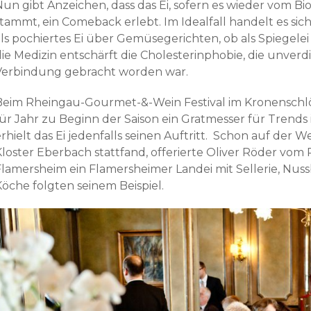
Nun gibt Anzeichen, dass das Ei, sofern es wieder vom B
stammt, ein Comeback erlebt. Im Idealfall handelt es sic
als pochiertes Ei über Gemüsegerichten, ob als Spiegelei
die Medizin entschärft die Cholesterinphobie, die unver
Verbindung gebracht worden war.
Beim Rheingau-Gourmet-&-Wein Festival im Kronenschlö
für Jahr zu Beginn der Saison ein Gratmesser für Trends
rhielt das Ei jedenfalls seinen Auftritt. Schon auf der We
Kloster Eberbach stattfand, offerierte Oliver Röder vom
Flamersheim ein Flamersheimer Landei mit Sellerie, Nus
Köche folgten seinem Beispiel.