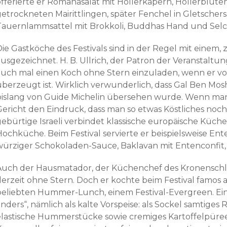
offerierte er Romanasalat mit Hollerkapern, Hollerblüt
getrockneten Mairittlingen, später Fenchel in Gletsche
Tauernlammsattel mit Brokkoli, Buddhas Hand und Selc
ie Gastköche des Festivals sind in der Regel mit einem, 
usgezeichnet. H. B. Ullrich, der Patron der Veranstaltun
auch mal einen Koch ohne Stern einzuladen, wenn er vo
überzeugt ist. Wirklich verwunderlich, dass Gal Ben Mos
bislang von Guide Michelin übersehen wurde. Wenn man b
Gericht den Eindruck, dass man so etwas Köstliches noch
ebürtige Israeli verbindet klassische europäische Küche 
Hochküche. Beim Festival servierte er beispielsweise En
würziger Schokoladen-Sauce, Baklavan mit Entenconfit, 
Auch der Hausmatador, der Küchenchef des Kronenschlöss
derzeit ohne Stern. Doch er kochte beim Festival famos
beliebten Hummer-Lunch, einem Festival-Evergreen. Ein
nders“, nämlich als kalte Vorspeise: als Sockel samtiges
elastische Hummerstücke sowie cremiges Kartoffelpüree m