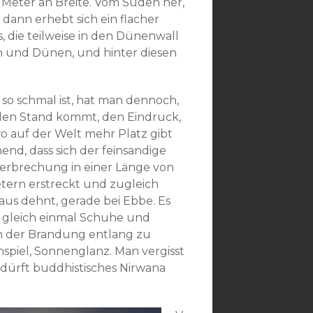
 Meter an Breite. Vom Süden her,
dann erhebt sich ein flacher
, die teilweise in den Dünenwall
en und Dünen, und hinter diesen
 so schmal ist, hat man dennoch,
den Stand kommt, den Eindruck,
o auf der Welt mehr Platz gibt
hend, dass sich der feinsandige
erbrechung in einer Länge von
tern erstreckt und zugleich
naus dehnt, gerade bei Ebbe. Es
d, gleich einmal Schuhe und
n der Brandung entlang zu
nspiel, Sonnenglanz. Man vergisst
d dürft buddhistisches Nirwana