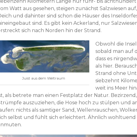
siebenzehn Kilometern Länge nur fünf- bis achthundert
vom Watt aus gesehen, steigen zunächst Salzwiesen auf, 
Deich und dahinter sind schon die Häuser des Inseldorfes
hineingebaut sind. Es gibt kein Ackerland, nur Salzwies
erstreckt sich nach Norden hin der Strand.
Obwohl die Insel
sobald man auf 
dass es nirgendw
als hier. Berausc
Strand ohne Unt
Juist aus dem Weltraum
siebzehnt Kilome
weit ins Meer hi
ist, als betrete man einen Festplatz der Natur. Bezirzen
Strümpfe auszuziehen, die Hose hoch zu stülpen und a
laufen: nichts als samtiger Sand, Wellenrauschen, Wolke
sich selbst und fühlt sich erleichtert. Ähnlich wohltuen
anmuten.