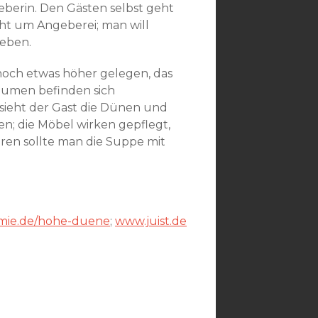
berin. Den Gästen selbst geht
ht um Angeberei; man will
leben.
noch etwas höher gelegen, das
äumen befinden sich
 sieht der Gast die Dünen und
n; die Möbel wirken gepflegt,
eren sollte man die Suppe mit
omie.de/hohe-duene
;
www.juist.de