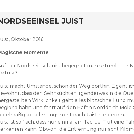
NORDSEEINSEL JUIST
Juist, Oktober 2016
Magische Momente
Auf der Nordseeinsel Juist begegnet man urtümlicher 
Zeitmaß
Juist macht Umstände, schon der Weg dorthin. Eigentlic
gewohnt, dass den Sehnsüchten irgendetwas in die Quer
hergestellten Wirklichkeit geht alles blitzschnell und m
Regionalbahn und fährt auf den Hafen Norddeich Mole zu
regelmäßig ab, allerdings nicht nach Juist, sondern nac
uist ist so flach, dass nur einmal am Tag bei Flut eine 
verkehren kann. Obwohl die Entfernung nur acht Kilomet