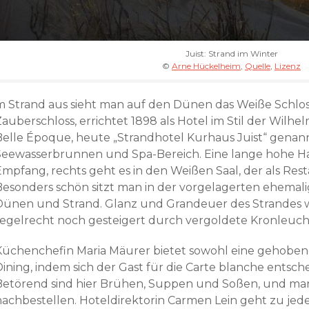
Juist: Strand im Winter
©
Arne Hückelheim
,
Quelle
,
Lizenz
m Strand aus sieht man auf den Dünen das Weiße Schloss
Zauberschloss, errichtet 1898 als Hotel im Stil der Wilh
Belle Époque, heute „Strandhotel Kurhaus Juist“ genan
Seewasserbrunnen und Spa-Bereich. Eine lange hohe Ha
Empfang, rechts geht es in den Weißen Saal, der als Rest
Besonders schön sitzt man in der vorgelagerten ehemali
Dünen und Strand. Glanz und Grandeuer des Strandes wi
regelrecht noch gesteigert durch vergoldete Kronleucht
Küchenchefin Maria Mäurer bietet sowohl eine gehobene
Dining, indem sich der Gast für die Carte blanche entsc
Betörend sind hier Brühen, Suppen und Soßen, und man 
nachbestellen. Hoteldirektorin Carmen Lein geht zu jed