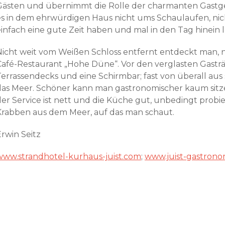
Gästen und übernimmt die Rolle der charmanten Gastge
es in dem ehrwürdigen Haus nicht ums Schaulaufen, nic
einfach eine gute Zeit haben und mal in den Tag hinein 
Nicht weit vom Weißen Schloss entfernt entdeckt man, 
Café-Restaurant „Hohe Düne“. Vor den verglasten Gastr
Terrassendecks und eine Schirmbar; fast von überall aus
das Meer. Schöner kann man gastronomischer kaum sitze
der Service ist nett und die Küche gut, unbedingt probi
Krabben aus dem Meer, auf das man schaut.
Erwin Seitz
www.strandhotel-kurhaus-juist.com
;
www.juist-gastron