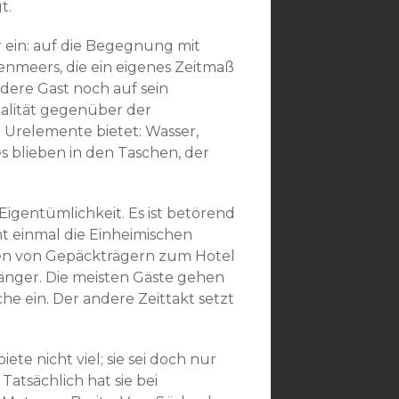
t.
er ein: auf die Begegnung mit
enmeers, die ein eigenes Zeitmaß
dere Gast noch auf sein
ealität gegenüber der
e Urelemente bietet: Wasser,
s blieben in den Taschen, der
igentümlichkeit. Es ist betörend
cht einmal die Einheimischen
den von Gepäckträgern zum Hotel
änger. Die meisten Gäste gehen
che ein. Der andere Zeittakt setzt
te nicht viel; sie sei doch nur
Tatsächlich hat sie bei