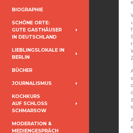
e
INHALT
BIOGRAPHIE
SPRINGEN
W
SCHÖNE ORTE:
GUTE GASTHÄUSER
IN DEUTSCHLAND
n
LIEBLINGSLOKALE IN
BERLIN
BÜCHER
s
JOURNALISMUS
KOCHKURS
z
AUF SCHLOSS
s
SCHMARSOW
A
MODERATION &
e
MEDIENGESPRÄCH