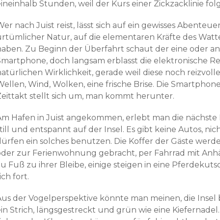
ineinhalb Stunden, weil der Kurs einer Zickzacklinie folg
er nach Juist reist, lässt sich auf ein gewisses Abenteu
urtümlicher Natur, auf die elementaren Kräfte des Watt
haben. Zu Beginn der Überfahrt schaut der eine oder an
Smartphone, doch langsam erblasst die elektronische R
atürlichen Wirklichkeit, gerade weil diese noch reizvoll
Wellen, Wind, Wolken, eine frische Brise. Die Smartphone
Zeittakt stellt sich um, man kommt herunter.
Am Hafen in Juist angekommen, erlebt man die nächste E
till und entspannt auf der Insel. Es gibt keine Autos, ni
dürfen ein solches benutzen. Die Koffer der Gäste wer
oder zur Ferienwohnung gebracht, per Fahrrad mit Anh
u Fuß zu ihrer Bleibe, einige steigen in eine Pferdekuts
ich fort.
us der Vogelperspektive könnte man meinen, die Insel bie
in Strich, längsgestreckt und grün wie eine Kiefernadel. 