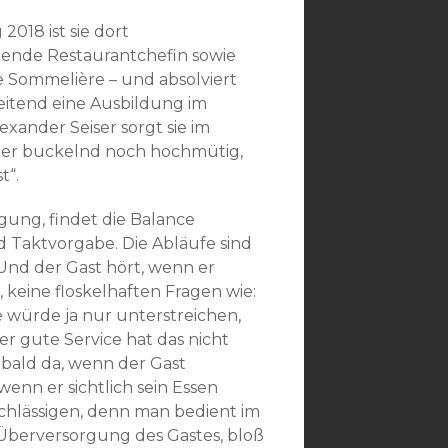
 2018 ist sie dort
etende Restaurantchefin sowie
Sommelière – und absolviert
eitend eine Ausbildung im
xander Seiser sorgt sie im
eder buckelnd noch hochmütig,
t“.
gung, findet die Balance
Taktvorgabe. Die Abläufe sind
 Und der Gast hört, wenn er
 keine floskelhaften Fragen wie:
age würde ja nur unterstreichen,
Der gute Service hat das nicht
t bald da, wenn der Gast
enn er sichtlich sein Essen
achlässigen, denn man bedient im
e Überversorgung des Gastes, bloß