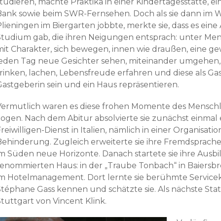
tudieren, machte Praktika in einer Kindertagesstätte, ei
Bank sowie beim SWR-Fernsehen. Doch als sie dann im Wi
Plieningen im Biergarten jobbte, merkte sie, dass es ei
Studium gab, die ihren Neigungen entsprach: unter Men
mit Charakter, sich bewegen, innen wie draußen, eine g
jeden Tag neue Gesichter sehen, miteinander umgehen,
trinken, lachen, Lebensfreude erfahren und diese als 
Gastgeberin sein und ein Haus repräsentieren.
Vermutlich waren es diese frohen Momente des Menschlic
zogen. Nach dem Abitur absolvierte sie zunächst einmal 
reiwilligen-Dienst in Italien, nämlich in einer Organisat
Behinderung. Zugleich erweiterte sie ihre Fremdsprache
im Süden neue Horizonte. Danach startete sie ihre Ausbi
renommierten Haus: in der „Traube Tonbach“ in Baiersbro
im Hotelmanagement. Dort lernte sie berühmte Servicek
Stéphane Gass kennen und schätzte sie. Als nächste Stat
tuttgart von Vincent Klink.