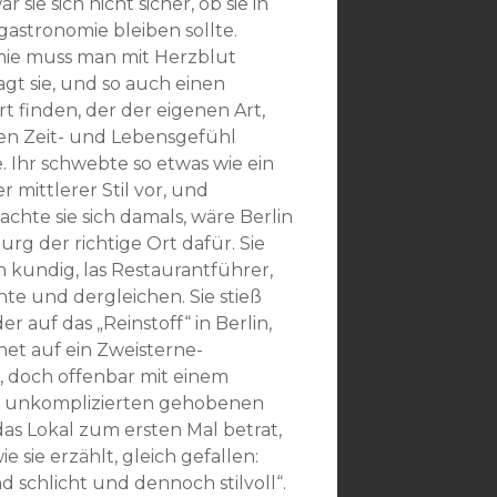
r sie sich nicht sicher, ob sie in
gastronomie bleiben sollte.
ie muss man mit Herzblut
gt sie, und so auch einen
t finden, der der eigenen Art,
n Zeit- und Lebensgefühl
. Ihr schwebte so etwas wie ein
r mittlerer Stil vor, und
 dachte sie sich damals, wäre Berlin
rg der richtige Ort dafür. Sie
h kundig, las Restaurantführer,
te und dergleichen. Sie stieß
r auf das „Reinstoff“ in Berlin,
et auf ein Zweisterne-
, doch offenbar mit einem
r unkomplizierten gehobenen
e das Lokal zum ersten Mal betrat,
wie sie erzählt, gleich gefallen:
d schlicht und dennoch stilvoll“.