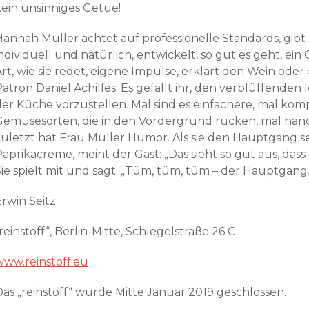
kein unsinniges Getue!
Hannah Müller achtet auf professionelle Standards, gibt 
ndividuell und natürlich, entwickelt, so gut es geht, ein 
Art, wie sie redet, eigene Impulse, erklärt den Wein od
Patron Daniel Achilles. Es gefällt ihr, den verblüffende
der Küche vorzustellen. Mal sind es einfachere, mal kom
Gemüsesorten, die in den Vordergrund rücken, mal handel
zuletzt hat Frau Müller Humor. Als sie den Hauptgang ser
Paprikacreme, meint der Gast: „Das sieht so gut aus, das
Sie spielt mit und sagt: „Tüm, tüm, tüm – der Hauptgan
Erwin Seitz
reinstoff“, Berlin-Mitte, Schlegelstraße 26 C
www.reinstoff.eu
Das „reinstoff“ wurde Mitte Januar 2019 geschlossen.