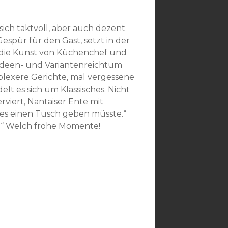
sich taktvoll, aber auch dezent
Gespür für den Gast, setzt in der
er die Kunst von Küchenchef und
n Ideen- und Variantenreichtum
plexere Gerichte, mal vergessene
t es sich um Klassisches. Nicht
viert, Nantaiser Ente mit
s es einen Tusch geben müsste.“
g.“ Welch frohe Momente!