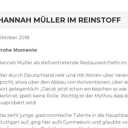
HANNAH MÜLLER IM REINSTOFF
Oktober 2018
Frohe Momente
Hannah Müller als stellvertretende Restaurantchefin im „
Wer durch Deutschland reist und mit Wirten über Verä
spricht, etwa über den Abbau von Konventionen, über eine
ört gelegentlich: „Das ist jetzt schon ein bisschen so wie i
erlin ist, spielt keine Rolle. Wichtig ist der Mythos, das
usprobiert wird.
Das zieht junge, gastronomische Talente in die Hauptst
Stuttgart auf, ging hier aufs Gymnasium und glaubte vor