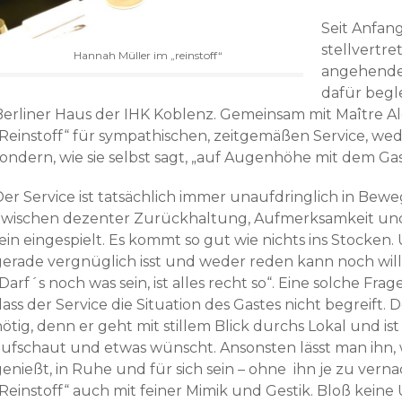
Seit Anfang
stellvertr
Hannah Müller im „reinstoff“
angehende 
dafür begl
Berliner Haus der IHK Koblenz. Gemeinsam mit Maître Ale
„Reinstoff“ für sympathischen, zeitgemäßen Service, w
sondern, wie sie selbst sagt, „auf Augenhöhe mit dem Gas
Der Service ist tatsächlich immer unaufdringlich in Bewe
zwischen dezenter Zurückhaltung, Aufmerksamkeit und 
ein eingespielt. Es kommt so gut wie nichts ins Stocken.
gerade vergnüglich isst und weder reden kann noch will,
Darf´s noch was sein, ist alles recht so“. Eine solche Fr
ass der Service die Situation des Gastes nicht begreift. 
ötig, denn er geht mit stillem Blick durchs Lokal und is
aufschaut und etwas wünscht. Ansonsten lässt man ihn, w
genießt, in Ruhe und für sich sein – ohne ihn je zu vern
„Reinstoff“ auch mit feiner Mimik und Gestik. Bloß kein