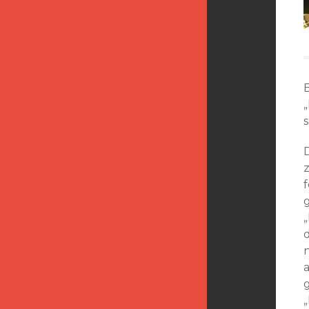
f
„
d
n