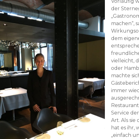
Vorläufig wa
der Sterne
„Gastronom
machen“, sa
Wirkungsor
dem eigene
entspreche
freundliche
vielleicht,
oder Hambu
machte sic
Gästeberich
immer wiede
ausgerechn
Restaurant
Service de
Art. Als si
hat es ihr, 
„einfach un