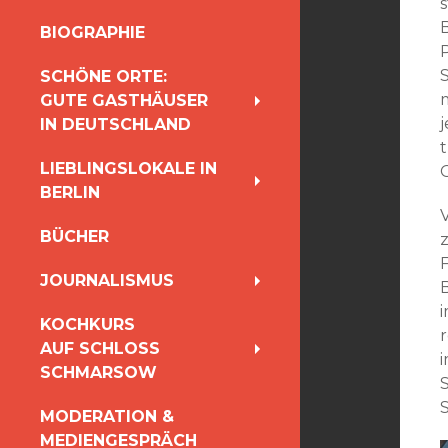
s
INHALT
BIOGRAPHIE
SPRINGEN
SCHÖNE ORTE:
GUTE GASTHÄUSER
IN DEUTSCHLAND
LIEBLINGSLOKALE IN
BERLIN
BÜCHER
F
JOURNALISMUS
KOCHKURS
AUF SCHLOSS
SCHMARSOW
S
MODERATION &
MEDIENGESPRÄCH